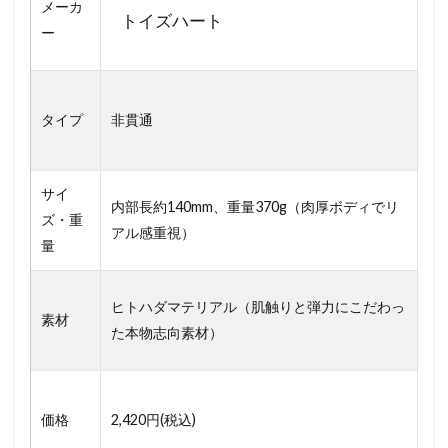
メーカ
トイズハート
ー
タイプ
非貫通
サイ
内部長約140mm、重量370g（肉厚ボディでリ
ズ・重
アル感重視）
量
ヒトハダマテリアル（肌触りと弾力にこだわっ
素材
た本物志向素材）
価格
2,420円(税込)