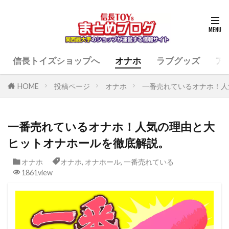
信長トイズショップへ
オナホ
ラブグッズ
ア
HOME
投稿ページ
オナホ
一番売れているオナホ！人
一番売れているオナホ！人気の理由と大
ヒットオナホールを徹底解説。
オナホ
オナホ
,
オナホール
,
一番売れている
1861view