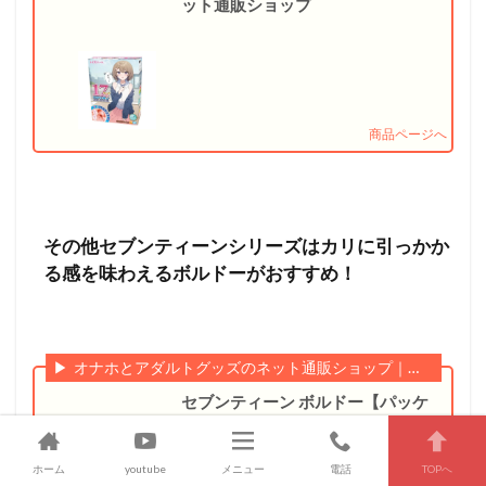
ット通販ショップ
その他セブンティーンシリーズはカリに引っかか
る感を味わえるボルドーがおすすめ！
オナホとアダルトグッズのネット通販ショップ｜信長トイズ
セブンティーン ボルドー【パッケ
ージリニューアル】 オナホール ト
イズハート | 信長トイズ - オナホと
ホーム
youtube
メニュー
電話
TOPへ
アダルトグッズのネット通販ショ