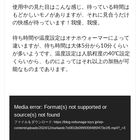
使用中の見た目はこんな感じ。待っている時間は
もどかしいモノがありますが、それに見合うだけ
の快感が待っています！我慢、我慢。
待ち時間や温度設定はオナホウォーマーによって
違いますが、待ち時間は大体5分から10分くらい
が多いようです。温度設定は人肌程度の40℃設定
くらいから、ものによってはそれ以上の加熱が可
能なものまであります。
動
Media error: Format(s) not supported or
画
source(s) not found
プ
ファイルをダウンロード: https://blog.nobunaga-toys.jp/wp-
content/uploads/2024/12/ea4aedc7e0810b0999309485f473e1f5.mp4?_=3
レ
ー