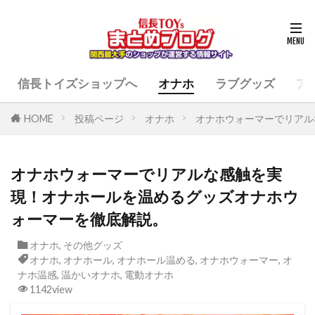
信長トイズショップへ
オナホ
ラブグッズ
ア
HOME
投稿ページ
オナホ
オナホウォーマーでリアル
オナホウォーマーでリアルな感触を実
現！オナホールを温めるグッズオナホウ
ォーマーを徹底解説。
オナホ
,
その他グッズ
オナホ
,
オナホール
,
オナホール温める
,
オナホウォーマー
,
オ
ナホ温感
,
温かいオナホ
,
電動オナホ
1142view