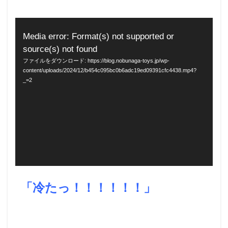
動
Media error: Format(s) not supported or
画
source(s) not found
プ
ファイルをダウンロード: https://blog.nobunaga-toys.jp/wp-
content/uploads/2024/12/b454c095bc0b6adc19ed09391cfc4438.mp4?
レ
_=2
ー
ヤ
ー
「冷たっ！！！！！！」