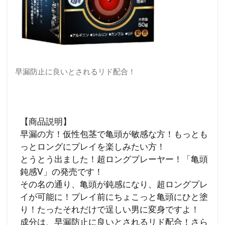
早漏防止に良いとされるリド配合！
【商品説明】
早漏の方！仮性包茎で亀頭が敏感な方！もっとも
っとロングにプレイを楽しみたい方！
とうとう出ました！超ロングプレーヤー！「亀頭
鈍感V」の発売です！
その名の通り、亀頭が鈍感になり、超ロングプレ
イが可能に！プレイ前にちょこっと亀頭にひと塗
り！たったそれだけで逞しい男に変身ですよ！
成分は、早漏防止に良いとされるリド配合！さら