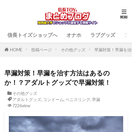
信長トイズショップへ
オナホ
ラブグッズ
ア
HOME
投稿ページ
その他グッズ
早漏対策！早漏を治
早漏対策！早漏を治す方法はあるの
か！？アダルトグッズで早漏対策！
その他グッズ
アダルトグッズ
,
コンドーム
,
ペニスリング
,
早漏
7226view